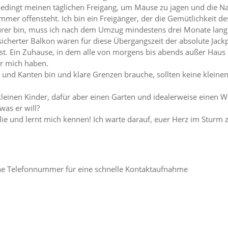
bedingt meinen täglichen Freigang, um Mäuse zu jagen und die Na
immer offensteht. Ich bin ein Freigänger, der die Gemütlichkeit de
enteurer bin, muss ich nach dem Umzug mindestens drei Monate lang
cherter Balkon wären für diese Übergangszeit der absolute Jackpot
 ist. Ein Zuhause, in dem alle von morgens bis abends außer Haus s
ür mich haben.
en und Kanten bin und klare Grenzen brauche, sollten keine klein
er kleinen Kinder, dafür aber einen Garten und idealerweise eine
was er will?
lie und lernt mich kennen! Ich warte darauf, euer Herz im Sturm 
 eine Telefonnummer für eine schnelle Kontaktaufnahme