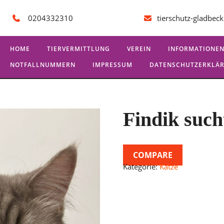
0204332310
tierschutz-gladbe
HOME
TIERVERMITTLUNG
VEREIN
INFORMATIONE
NOTFALLNUMMERN
IMPRESSUM
DATENSCHUTZERKLÄ
Findik such
COMPARE
Kategorie:
Katze