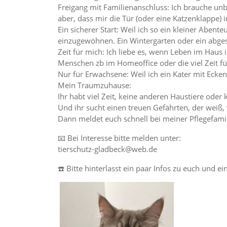
​Freigang mit Familienanschluss: Ich brauche un
aber, dass mir die Tür (oder eine Katzenklappe) 
​Ein sicherer Start: Weil ich so ein kleiner Ab
einzugewöhnen. Ein Wintergarten oder ein abgesi
​Zeit für mich: Ich liebe es, wenn Leben im Haus
Menschen zb im Homeoffice oder die viel Zeit f
​Nur für Erwachsene: Weil ich ein Kater mit Eck
​Mein Traumzuhause:
​Ihr habt viel Zeit, keine anderen Haustiere od
Und ihr sucht einen treuen Gefährten, der weiß, 
​Dann meldet euch schnell bei meiner Pflegefami
📧 Bei Interesse bitte melden unter:
tierschutz-gladbeck@web.de
☎️ Bitte hinterlasst ein paar Infos zu euch und