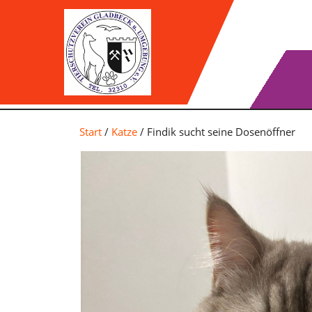
Skip
to
content
Start
/
Katze
/ Findik sucht seine Dosenöffner