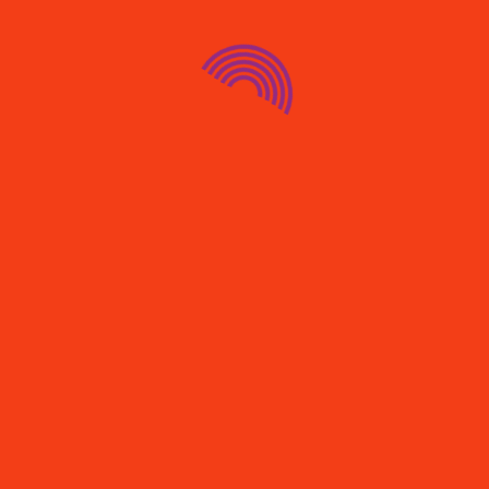
erschutzverein Gladbeck
Öffnungszeiten :
u.U.e.V seit 1934
Mo.| Di. | Mi. | Do.
uschlagstraße 20, 45966
Gladbeck
von 11:00 bis 17:00
ats App 0157 39423665
E-Mail: Tierschutz-
gladbeck@web.de
ats App 0157 39423665
E-Mail: Tierschutz-
gladbeck@web.de
Alle Rechte vorbehalten - Tierschutzverein Gladbec
ess Theme