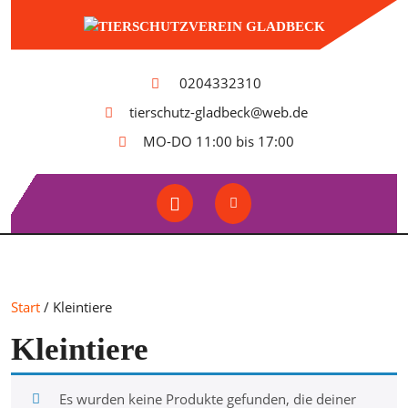
Skip
to
content
0204332310
tierschutz-gladbeck@web.de
MO-DO 11:00 bis 17:00
Open
Button
Start
/ Kleintiere
Kleintiere
Es wurden keine Produkte gefunden, die deiner